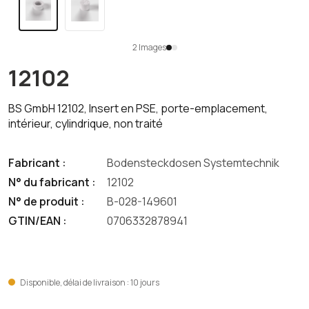
2 Images
12102
BS GmbH 12102, Insert en PSE, porte-emplacement,
intérieur, cylindrique, non traité
Fabricant :
Bodensteckdosen Systemtechnik
N° du fabricant :
12102
N° de produit :
B-028-149601
GTIN/EAN :
0706332878941
Disponible, délai de livraison : 10 jours