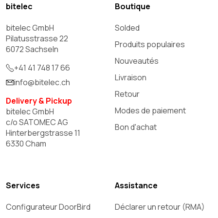
bitelec
Boutique
bitelec GmbH
Solded
Pilatusstrasse 22
Produits populaires
6072 Sachseln
Nouveautés
+41 41 748 17 66
Livraison
info@bitelec.ch
Retour
Delivery & Pickup
Modes de paiement
bitelec GmbH
c/o SATOMEC AG
Bon d'achat
Hinterbergstrasse 11
6330 Cham
Services
Assistance
Configurateur DoorBird
Déclarer un retour (RMA)