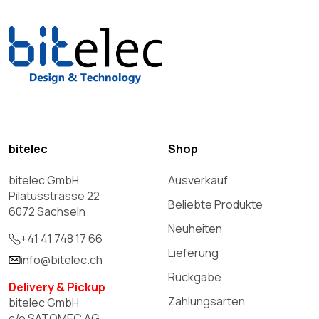
bitelec
Shop
bitelec GmbH
Ausverkauf
Pilatusstrasse 22
Beliebte Produkte
6072 Sachseln
Neuheiten
+41 41 748 17 66
Lieferung
info@bitelec.ch
Rückgabe
Delivery & Pickup
Zahlungsarten
bitelec GmbH
c/o SATOMEC AG