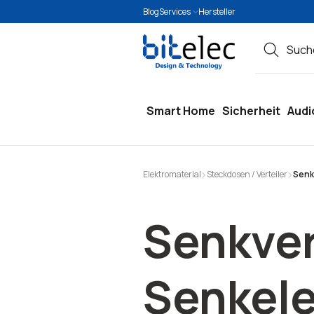
Blog
Services
Hersteller
springen
Zur Hauptnavigation springen
Smart Home
Sicherheit
Audi
Elektromaterial
Steckdosen / Verteiler
Senk
Senkver
Senkele