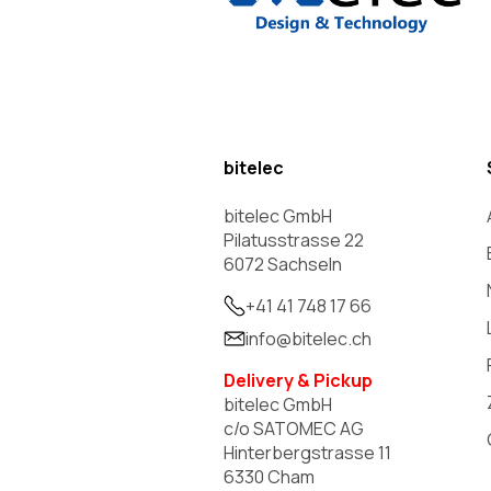
bitelec
bitelec GmbH
Pilatusstrasse 22
6072 Sachseln
+41 41 748 17 66
info@bitelec.ch
Delivery & Pickup
bitelec GmbH
c/o SATOMEC AG
Hinterbergstrasse 11
6330 Cham