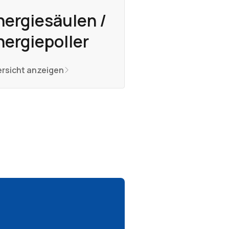
nergiesäulen /
nergiepoller
rsicht anzeigen