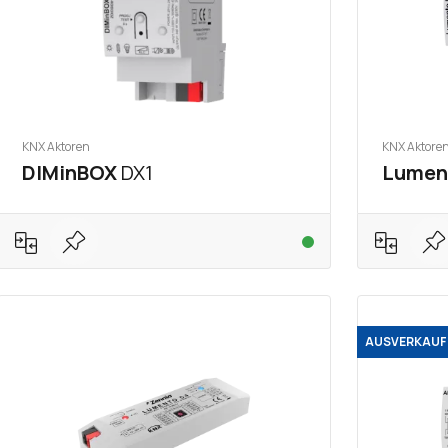
KNX Aktoren
KNX Aktore
DIMinBOX
DX1
Lumen
AUSVERKAUF