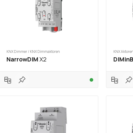
KNX Dimmer / KNX Dimmaktoren
KNX Aktore
NarrowDIM
X2
DIMin