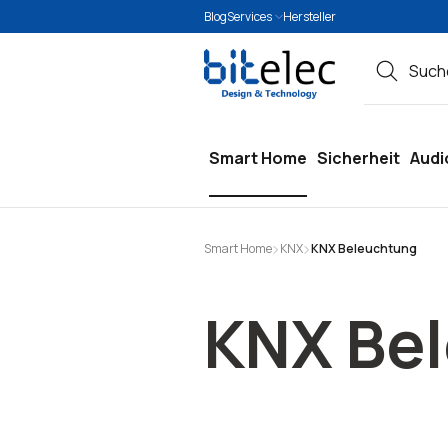
Blog
Services
Hersteller
springen
Zur Hauptnavigation springen
Smart Home
Sicherheit
Audi
Smart Home
KNX
KNX Beleuchtung
KNX Be