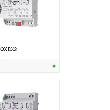
n
BOX
DX2