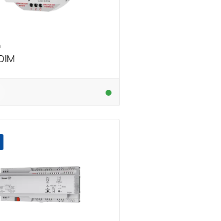
n
DIM