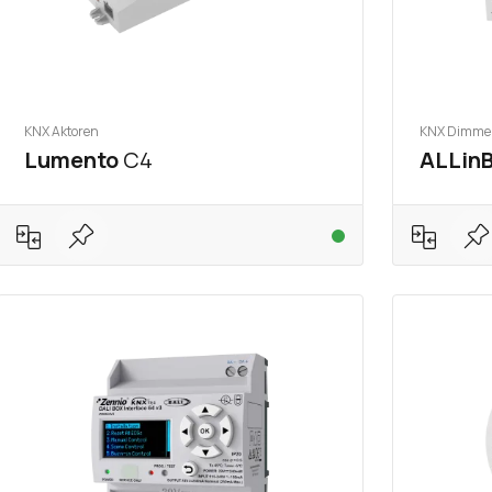
KNX Aktoren
KNX Dimmer
Lumento
C4
ALLin