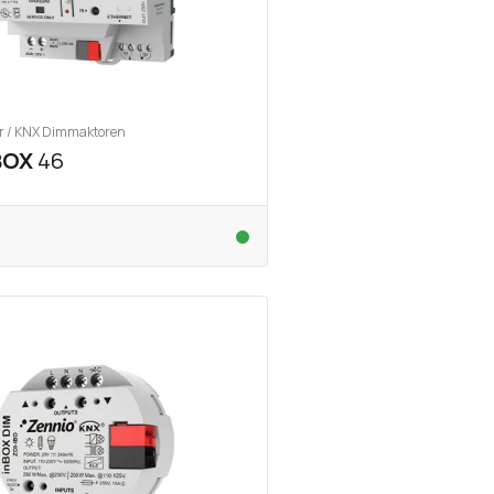
 / KNX Dimmaktoren
BOX
46