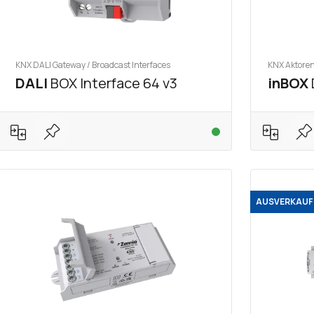
KNX DALI Gateway / Broadcast Interfaces
KNX Aktore
DALI
BOX Interface 64 v3
inBOX
AUSVERKAUF