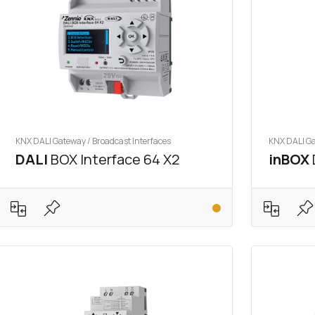
KNX DALI Gateway / Broadcast Interfaces
KNX DALI Ga
DALI
BOX Interface 64 X2
inBOX