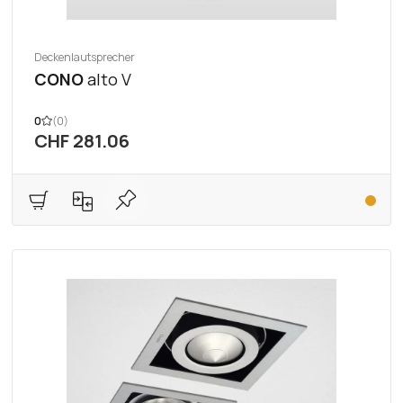
Deckenlautsprecher
CONO
alto V
0
(0)
CHF 281.06