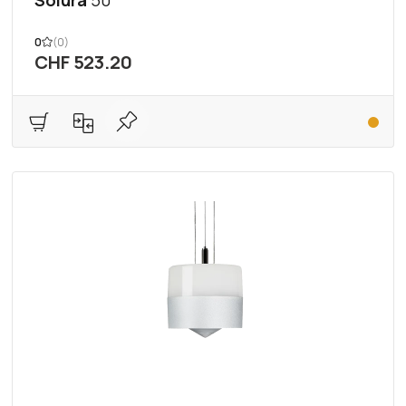
Solura
50
0
(0)
CHF 523.20