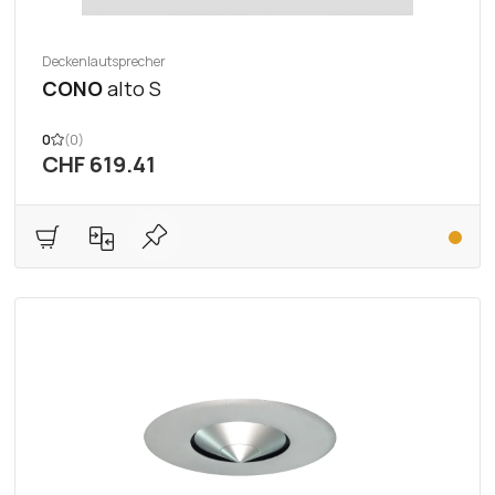
Deckenlautsprecher
CONO
alto S
0
(0)
CHF 619.41