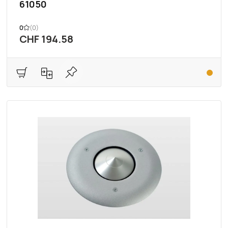
61050
0
(0)
CHF 194.58