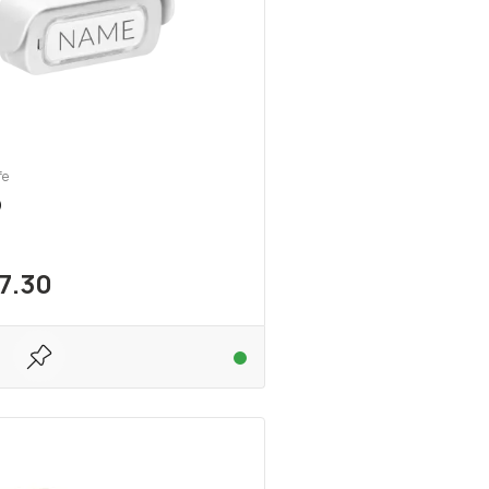
fe
O
7.30