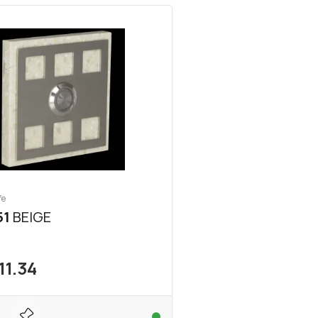
fe
51
BEIGE
11.34