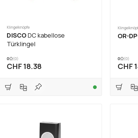
Klingelknöpfe
Klingelknöp
DISCO
DC kabellose
OR-DP
Türklingel
0
(0)
0
(0)
CHF 18.38
CHF 1
tenfrei