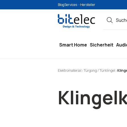
Blog
Services
Hersteller
springen
Zur Hauptnavigation springen
Smart Home
Sicherheit
Audi
Elektromaterial
Türgong / Türklingel
Kling
Klingel