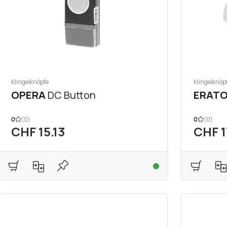
Klingelknöpfe
Klingelknöp
OPERA
DC Button
ERAT
0
(0)
0
(0)
CHF 15.13
CHF 1