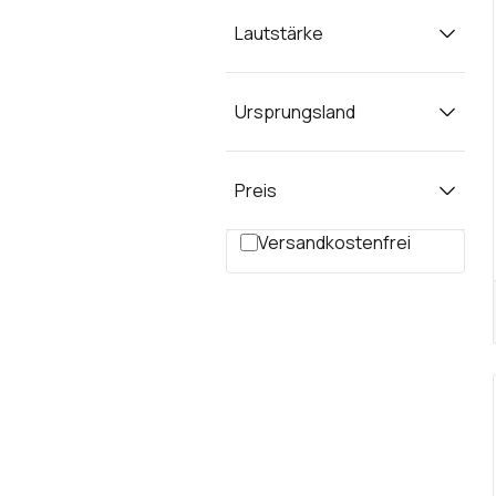
Lautstärke
Ursprungsland
Preis
Filter hinzufügen: Versandkos
Versandkostenfrei