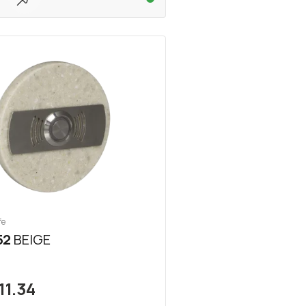
fe
52
BEIGE
11.34