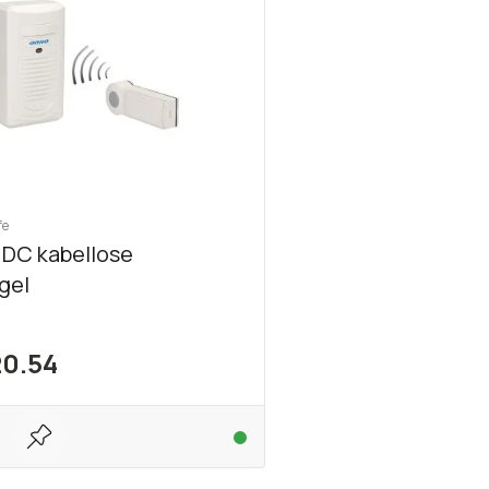
fe
DC kabellose
gel
20.54