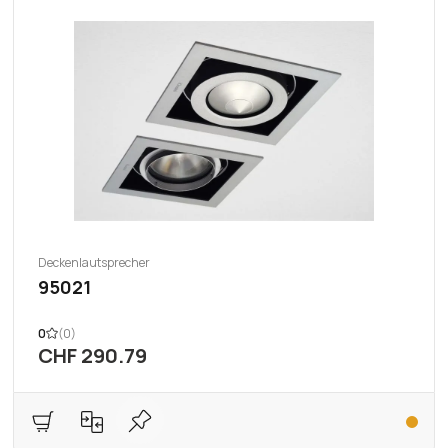
Deckenlautsprecher
95021
0
(0)
CHF 290.79