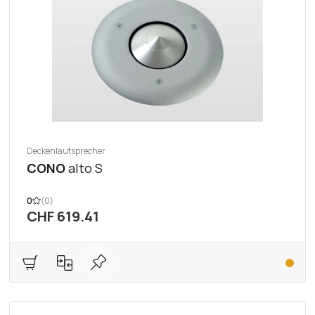
Deckenlautsprecher
CONO
alto S
0
(0)
CHF 619.41