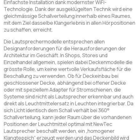
Einfachste Installation dank modernster WiFi-
Technologie. Dank der ausgeklügelten Technik wird eine
gleichmässige Schallverteilung innerhalb eines Raumes,
mit dem Ziel dasselbe Klangerlebnis in allen Hörpositionen
zu schaffen, erreicht.
Die Lautsprechermodelle entsprechen allen
Designanforderungen für die Herausforderungen der
Architektur im Geschäft. In Shops, Stores und
Einzelhandel allgemein, spielen dabei Deckenmodelle die
grösste Rolle, um keine wertvolle Verkaufsfläche für die
Beschallung zu verwenden. Ob für Deckeinbau bei
geschlossener Decke, abhängend bei offener Decke
oder mit speziellem Adapter für Stromschienen, die
Systeme sind nicht als Lautsprecher erkennbar und auch
direkt als Leuchtmittelersatz in Leuchten integrierbar. Da
sich Licht identisch dem Schall verhält bei 360°
Schallverteilung, kann jeder Raum über die vorhandenen
Positionen der Leuchtmittel optimal mit NewTec
Lautsprecher beschallt werden, ein „homogener
Klangteppich“ erzeugt werden und das Deckenbild wird