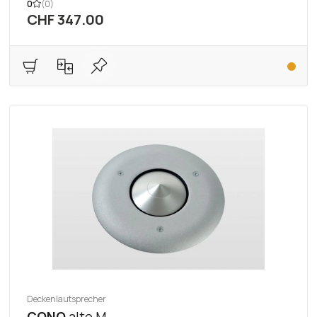
0
(0)
CHF 347.00
Deckenlautsprecher
CONO
alto M