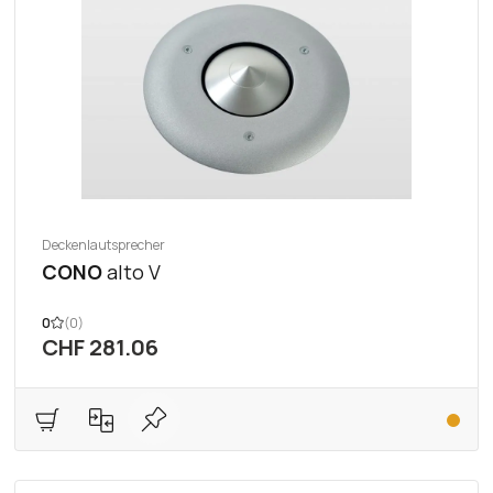
Deckenlautsprecher
CONO
alto V
0
(0)
CHF 281.06